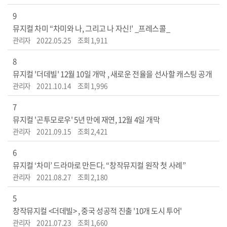
9
뮤지컬 차미 “차미와 나, 그리고 나 자신!' _프레스콜_
관리자
2022.05.25
조회 1,911
8
뮤지컬 '더데빌' 12월 10일 개막 , 새로운 전율을 선사할 캐스팅 공개
관리자
2021.10.14
조회 1,996
7
뮤지컬 '곤투모로우' 5년 만에 재연, 12월 4일 개막
관리자
2021.09.15
조회 2,421
6
뮤지컬 ‘차미’ 드라마로 만든다. “창작뮤지컬 원작 첫 사례”
관리자
2021.08.27
조회 2,180
5
창작뮤지컬 <더데빌> , 중국 성공적 진출 '10개 도시 투어'
관리자
2021.07.23
조회 1,660