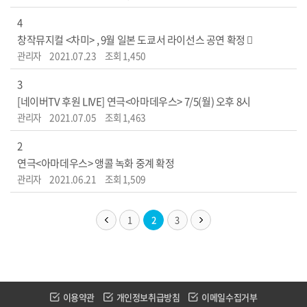
4
창작뮤지컬 <차미> , 9월 일본 도쿄서 라이선스 공연 확정 
관리자
2021.07.23
조회 1,450
3
[네이버TV 후원 LIVE] 연극<아마데우스> 7/5(월) 오후 8시
관리자
2021.07.05
조회 1,463
2
연극<아마데우스> 앵콜 녹화 중계 확정
관리자
2021.06.21
조회 1,509
1
2
3
이용약관
개인정보취급방침
이메일수집거부