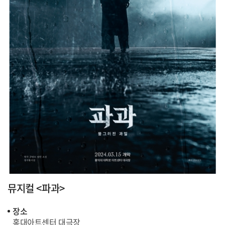
뮤지컬 <파과>
장소
홍대아트센터 대극장