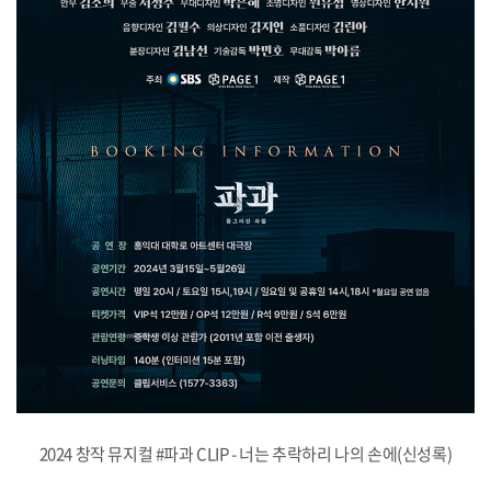
2024 창작 뮤지컬 #파과 CLIP - 너는 추락하리 나의 손에(신성록)