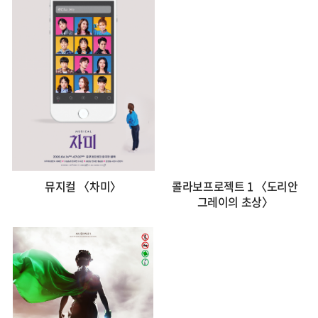
뮤지컬 〈차미〉
콜라보프로젝트 1 〈도리안
그레이의 초상〉