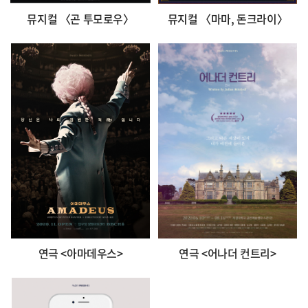
뮤지컬 〈곤 투모로우〉
뮤지컬 〈마마, 돈크라이〉
연극 <아마데우스>
연극 <어나더 컨트리>