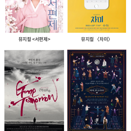
뮤지컬 <서편제>
뮤지컬 〈차미〉