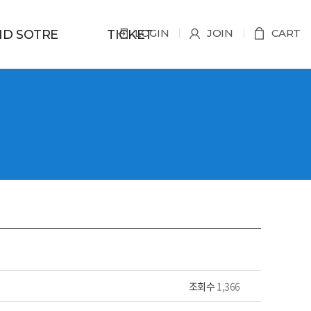
LOGIN
JOIN
CART
D SOTRE
TICKET
조회수
1,366